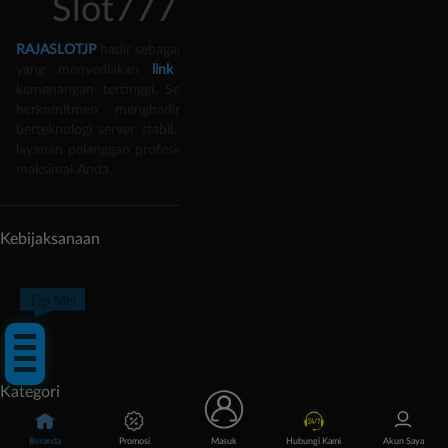
Slot777 Online Resmi
RAJASLOTJP
hadir sebagai pilihan utama
situs slot gacor
terpercaya
yang menyediakan
link slot gacor
hari ini dengan tingkat
kemenangan tertinggi. Sebagai
agen slot777
online resmi, kami
berkomitmen menghadirkan
slot online
gampang maxwin
berteknologi server stabil, proses deposit QRIS secepat kilat, serta
layanan pelanggan profesional 24 jam nonstop untuk kenyamanan
maksimal Anda.
Kebijaksanaan
Platform
Promosi
Tap Me!
Loyalty
Referral
Kategori
Dukungan
Hot Games
+6287831731088
Beranda
Promosi
Masuk
Hubungi Kami
Akun Saya