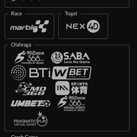
Race
Togel
Olahraga