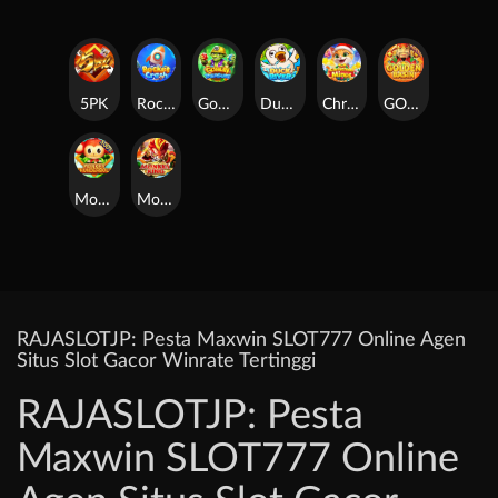
5PK
Rocket Crash
Goblin Treasure
Duck River
Christmas Mines
GOLDEN BASIN
Monkey Thunderbolt
Monkey King
RAJASLOTJP: Pesta Maxwin SLOT777 Online Agen
Situs Slot Gacor Winrate Tertinggi
RAJASLOTJP: Pesta
Maxwin SLOT777 Online