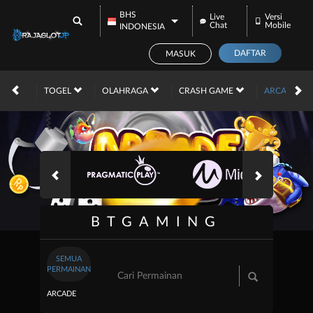
BHS
Live
Versi
Chat
Mobile
INDONESIA
DAFTAR
MASUK
ACE
TOGEL
OLAHRAGA
CRASH GAME
ARCADE
BTGAMING
SEMUA
PERMAINAN
ARCADE