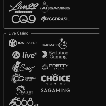
Live Casino