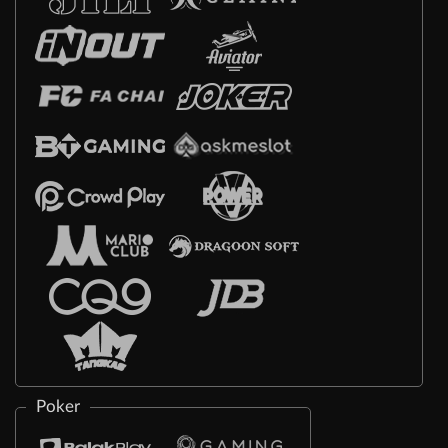
Poker