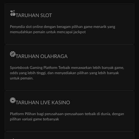
TARUHAN SLOT
Penyedia slot online dengan beragam pilihan game menarik yang
memudahkan pemain untuk mencapai jackpot
TARUHAN OLAHRAGA
Sportsbook Gaming Platform Terbaik menawarkan lebih banyak game,
odds yang lebih tinggi, dan menyediakan pilihan yang lebih banyak
untuk pemain.
TARUHAN LIVE KASINO
Platform Pilihan bagi perusahaan-perusahaan terbaik di dunia, dengan
pilihan variasi game terbanyak