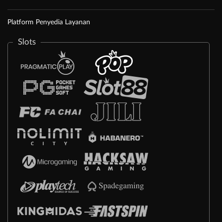
Platform Penyedia Layanan
Slots