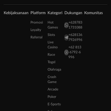
Kebijaksanaan
Platform
Kategori
Dukungan
Komunitas
Promosi
Hot
+628783
Games
1731088
Loyalty
Slots
+628136
Referral
7926996
Live
Casino
+62 813
-6792-6
Race
996
Togel
Olahraga
Crash
Game
Arcade
Poker
E-Sports