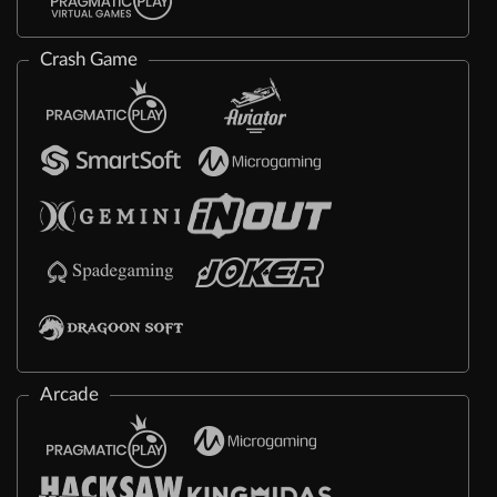
Crash Game
Arcade