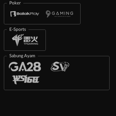
Poker
E-Sports
Sabung Ayam