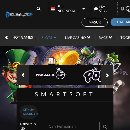
BHS
Live
Ve
Chat
Mo
INDONESIA
DAFTA
MASUK
IDR
12,738,575,
HOT GAMES
SLOTS
LIVE CASINO
RACE
TOG
SMARTSOFT
SEMUA
PERMAINAN
TOP
SLOTS
20