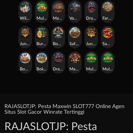
Wild & Gods
MultiHot5
Mad Slot
Vampires
Dracula's Fortune
Farm's Fortune
Jungle Sisters Deluxe
Burning Ice
Book of Futuria
Safari Simba
Jungle Sisters
Samurai
Book Of Bonanza
Boka Jamba 10
Dracula's Fortune Halloween Edition
Mariachi Coins
Multi Hot 5 Wild
Multi Hot Wild Ways
RAJASLOTJP: Pesta Maxwin SLOT777 Online Agen
Situs Slot Gacor Winrate Tertinggi
RAJASLOTJP: Pesta