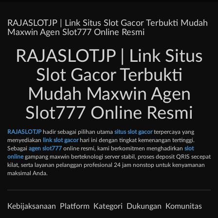
RAJASLOTJP | Link Situs Slot Gacor Terbukti Mudah
Maxwin Agen Slot777 Online Resmi
RAJASLOTJP | Link Situs
Slot Gacor Terbukti
Mudah Maxwin Agen
Slot777 Online Resmi
RAJASLOTJP
hadir sebagai pilihan utama
situs slot gacor
terpercaya yang
menyediakan
link slot gacor
hari ini dengan tingkat kemenangan tertinggi.
Sebagai
agen slot777
online resmi, kami berkomitmen menghadirkan
slot
online
gampang maxwin berteknologi server stabil, proses deposit QRIS secepat
kilat, serta layanan pelanggan profesional 24 jam nonstop untuk kenyamanan
maksimal Anda.
Kebijaksanaan
Platform
Kategori
Dukungan
Komunitas