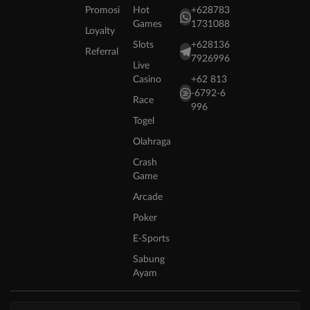
Promosi
Hot
+628783
Games
1731088
Loyalty
Slots
+628136
Referral
7926996
Live
Casino
+62 813
-6792-6
Race
996
Togel
Olahraga
Crash
Game
Arcade
Poker
E-Sports
Sabung
Ayam