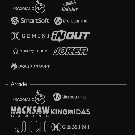
Arcade