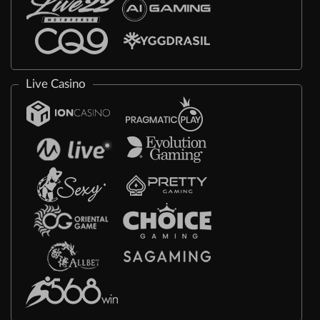
Live Casino