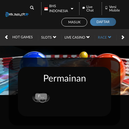
BHS
Live
Versi
Chat
Mobile
INDONESIA
DAFTAR
MASUK
HOT GAMES
SLOTS
LIVE CASINO
RACE
TOG
Permainan
i