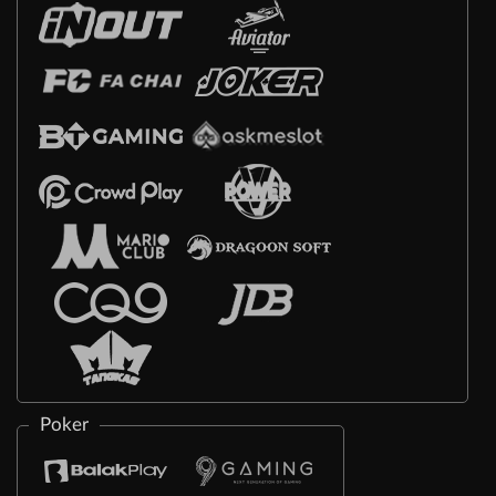
Poker