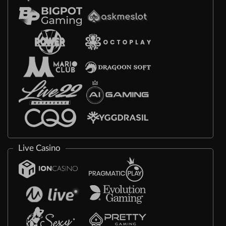
Live Casino