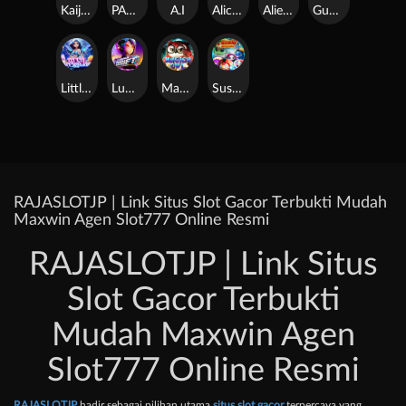
Kaiju Battle
PANDA BLESSING
A.I
Alice Dream
Alien Invasion
Guardian of Gold
Little Mermaid
Lumina Drift
Magica Owl
Sushi Avenger
RAJASLOTJP | Link Situs Slot Gacor Terbukti Mudah
Maxwin Agen Slot777 Online Resmi
RAJASLOTJP | Link Situs
Slot Gacor Terbukti
Mudah Maxwin Agen
Slot777 Online Resmi
RAJASLOTJP
hadir sebagai pilihan utama
situs slot gacor
terpercaya yang