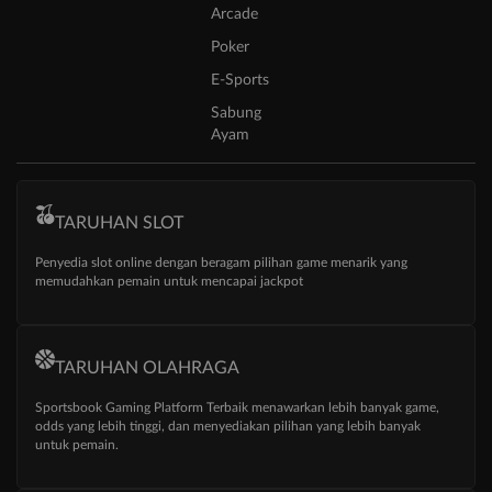
Arcade
Poker
E-Sports
Sabung
Ayam
TARUHAN SLOT
Penyedia slot online dengan beragam pilihan game menarik yang
memudahkan pemain untuk mencapai jackpot
TARUHAN OLAHRAGA
Sportsbook Gaming Platform Terbaik menawarkan lebih banyak game,
odds yang lebih tinggi, dan menyediakan pilihan yang lebih banyak
untuk pemain.