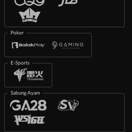
Poker
E-Sports
Sabung Ayam