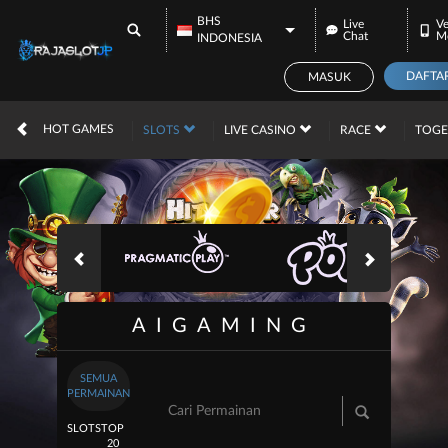
BHS
Live
Ve
Chat
M
INDONESIA
DAFTA
MASUK
IDR
12,688,747,
HOT GAMES
SLOTS
LIVE CASINO
RACE
TOG
AIGAMING
SEMUA
PERMAINAN
SLOTS
TOP
20