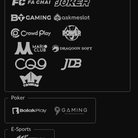
Poker
E-Sports