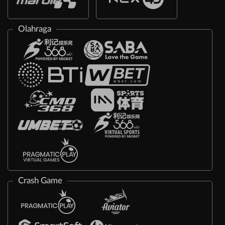
Olahraga
Crash Game