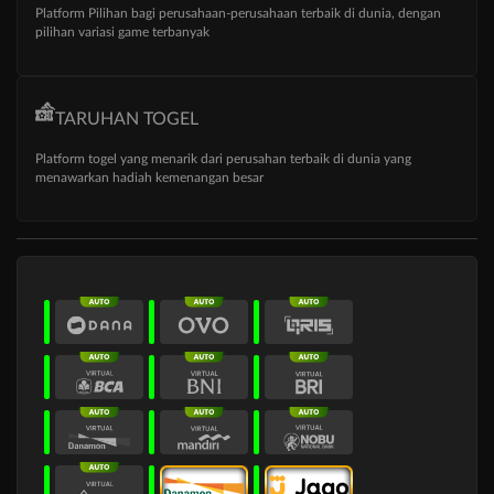
Platform Pilihan bagi perusahaan-perusahaan terbaik di dunia, dengan
pilihan variasi game terbanyak
TARUHAN TOGEL
Platform togel yang menarik dari perusahan terbaik di dunia yang
menawarkan hadiah kemenangan besar