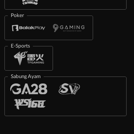
Poker
E-Sports
Sabung Ayam