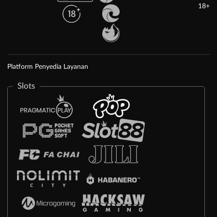
18+
Platform Penyedia Layanan
Slots