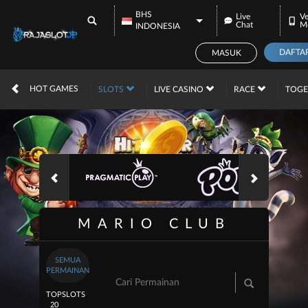
BHS
Live
Ve
Chat
M
INDONESIA
DAFTA
MASUK
IDR
12,670,583,
HOT GAMES
SLOTS
LIVE CASINO
RACE
TOG
MARIO CLUB
SEMUA
PERMAINAN
TOP
SLOTS
20