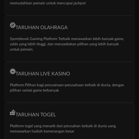
memudahkan pemain untuk mencapai jackpot
TARUHAN OLAHRAGA
Sportsbook Gaming Platform Terbaik menawarkan lebih banyak game,
odds yang lebih tinggi, dan menyediakan pilihan yang lebih banyak
untuk pemain.
TARUHAN LIVE KASINO
Platform Pilihan bagi perusahaan-perusahaan terbaik di dunia, dengan
pilihan variasi game terbanyak
TARUHAN TOGEL
Platform togel yang menarik dari perusahan terbaik di dunia yang
menawarkan hadiah kemenangan besar