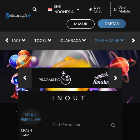
BHS
Live
Versi
Chat
Mobile
INDONESIA
DAFTAR
MASUK
RACE
TOGEL
OLAHRAGA
CRASH GAME
AR
INOUT
SEMUA
PERMAINAN
CRASH
GAME