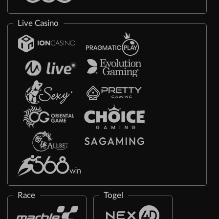
Live Casino
Race
Togel