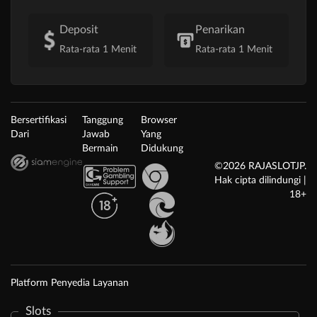
Deposit
Penarikan
Rata-rata 1 Menit
Rata-rata 1 Menit
Bersertifikasi
Tanggung
Browser
Dari
Jawab
Yang
Bermain
Didukung
©2026 RAJASLOTJP.
Hak cipta dilindungi |
18+
Platform Penyedia Layanan
Slots