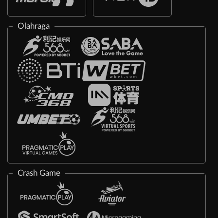
Olahraga
Crash Game