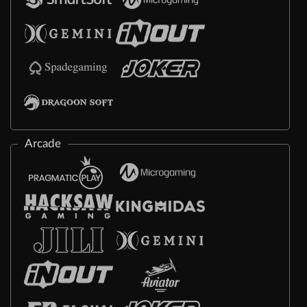
Arcade