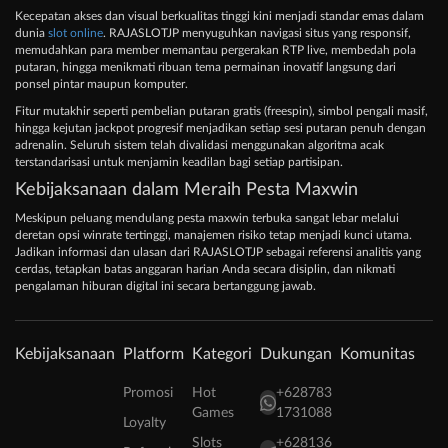
Kecepatan akses dan visual berkualitas tinggi kini menjadi standar emas dalam
dunia
slot online
. RAJASLOTJP menyuguhkan navigasi situs yang responsif,
memudahkan para member memantau pergerakan RTP live, membedah pola
putaran, hingga menikmati ribuan tema permainan inovatif langsung dari
ponsel pintar maupun komputer.
Fitur mutakhir seperti pembelian putaran gratis (freespin), simbol pengali masif,
hingga kejutan jackpot progresif menjadikan setiap sesi putaran penuh dengan
adrenalin. Seluruh sistem telah divalidasi menggunakan algoritma acak
terstandarisasi untuk menjamin keadilan bagi setiap partisipan.
Kebijaksanaan dalam Meraih Pesta Maxwin
Meskipun peluang mendulang pesta maxwin terbuka sangat lebar melalui
deretan opsi winrate tertinggi, manajemen risiko tetap menjadi kunci utama.
Jadikan informasi dan ulasan dari RAJASLOTJP sebagai referensi analitis yang
cerdas, tetapkan batas anggaran harian Anda secara disiplin, dan nikmati
pengalaman hiburan digital ini secara bertanggung jawab.
Kebijaksanaan
Platform
Kategori
Dukungan
Komunitas
Promosi
Hot
+628783
Games
1731088
Loyalty
Slots
+628136