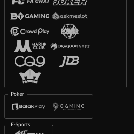
Poker
E-Sports