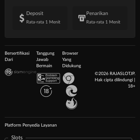
Deposit
Penarikan
Rata-rata 1 Menit
Rata-rata 1 Menit
Bersertifikasi
Tanggung
Browser
Dari
Jawab
Yang
Bermain
Didukung
©2026 RAJASLOTJP.
Hak cipta dilindungi |
18+
Platform Penyedia Layanan
Slots