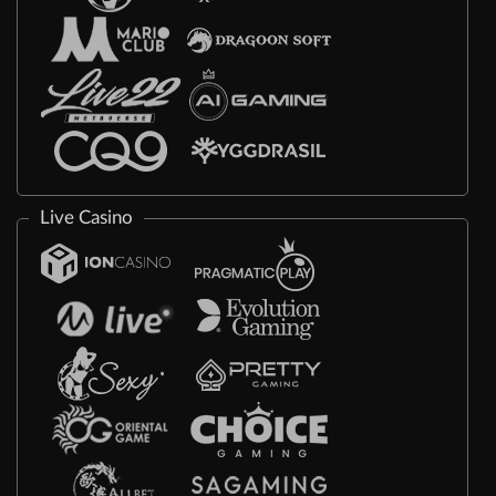
Live Casino