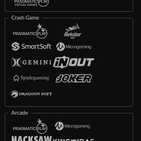
Crash Game
Arcade