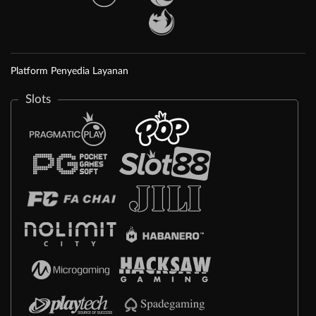
Platform Penyedia Layanan
Slots