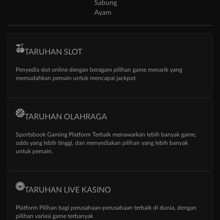
Sabung
Ayam
TARUHAN SLOT
Penyedia slot online dengan beragam pilihan game menarik yang
memudahkan pemain untuk mencapai jackpot
TARUHAN OLAHRAGA
Sportsbook Gaming Platform Terbaik menawarkan lebih banyak game,
odds yang lebih tinggi, dan menyediakan pilihan yang lebih banyak
untuk pemain.
TARUHAN LIVE KASINO
Platform Pilihan bagi perusahaan-perusahaan terbaik di dunia, dengan
pilihan variasi game terbanyak