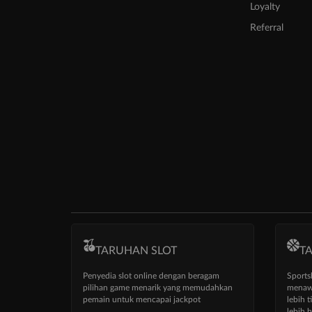
Loyalty
Referral
TARUHAN SLOT
T
Penyedia slot online dengan beragam
Sports
pilihan game menarik yang memudahkan
menawa
pemain untuk mencapai jackpot
lebih 
lebih 