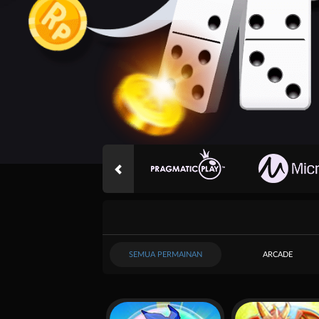
SEMUA PERMAINAN
ARCADE