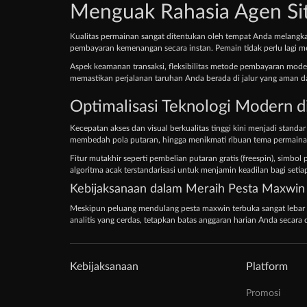
Menguak Rahasia Agen Situ
Kualitas permainan sangat ditentukan oleh tempat Anda melangka
pembayaran kemenangan secara instan. Pemain tidak perlu lagi 
Aspek keamanan transaksi, fleksibilitas metode pembayaran mode
memastikan perjalanan taruhan Anda berada di jalur yang aman
Optimalisasi Teknologi Modern d
Kecepatan akses dan visual berkualitas tinggi kini menjadi stand
membedah pola putaran, hingga menikmati ribuan tema permainan
Fitur mutakhir seperti pembelian putaran gratis (freespin), simbo
algoritma acak terstandarisasi untuk menjamin keadilan bagi setiap
Kebijaksanaan dalam Meraih Pesta Maxwin
Meskipun peluang mendulang pesta maxwin terbuka sangat lebar me
analitis yang cerdas, tetapkan batas anggaran harian Anda secara 
Kebijaksanaan
Platform
Promosi