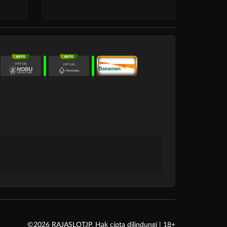
©2026 RAJASLOTJP. Hak cipta dilindungi | 18+