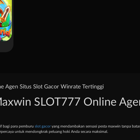
Agen Situs Slot Gacor Winrate Tertinggi
axwin SLOT777 Online Agen 
sif bagi para pemburu
slot gacor
yang mendambakan sensasi pesta maxwin tanpa batas
gen terpercaya untuk mendongkrak peluang hoki Anda secara maksimal.