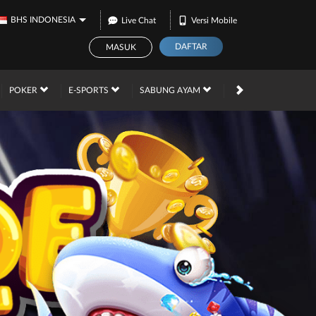
BHS INDONESIA
Live Chat
Versi Mobile
DAFTAR
MASUK
PROMOSI
POKER
E-SPORTS
SABUNG AYAM