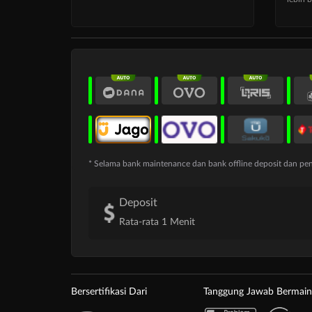
* Selama bank maintenance dan bank offline deposit dan pen
Deposit
Rata-rata 1 Menit
Bersertifikasi Dari
Tanggung Jawab Bermain