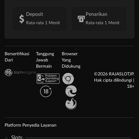
Deposit
Penarikan
Rata-rata 1 Menit
Rata-rata 1 Menit
Bersertifikasi
Tanggung
Browser
Dari
Jawab
Yang
Bermain
Didukung
©2026 RAJASLOTJP.
Hak cipta dilindungi |
18+
Platform Penyedia Layanan
Slots