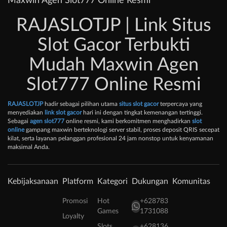
Maxwin Agen Slot777 Online Resmi
RAJASLOTJP | Link Situs
Slot Gacor Terbukti
Mudah Maxwin Agen
Slot777 Online Resmi
RAJASLOTJP
hadir sebagai pilihan utama
situs slot gacor
terpercaya yang
menyediakan
link slot gacor
hari ini dengan tingkat kemenangan tertinggi.
Sebagai
agen slot777
online resmi, kami berkomitmen menghadirkan
slot
online
gampang maxwin berteknologi server stabil, proses deposit QRIS secepat
kilat, serta layanan pelanggan profesional 24 jam nonstop untuk kenyamanan
maksimal Anda.
Kebijaksanaan
Platform
Kategori
Dukungan
Komunitas
Promosi
Hot
+628783
Games
1731088
Loyalty
Slots
+628136