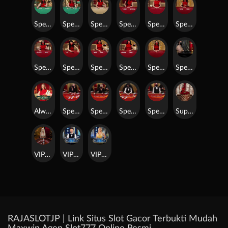
Speed_Baccarat_H
Speed_Baccarat_I
Speed_Baccarat_J
Speed_Baccarat_k
Speed_Baccarat_L
Speed_Baccarat_N
Speed_Baccarat_O
Speed_Baccarat_P
Speed_Baccarat_Q
Speed_Baccarat_R
Speed_Baccarat_S
Speed_Roulette
Always 9 Baccarat
Speed_VIP_Blackjack_A
Speed_VIP_Blackjack_B
Speed_VIP_Blackjack_C
Speed_VIP_Blackjack_D
Super_Sic_Bo
VIP_Roulette
VIP Always 6 Blackjack 2
VIP Always 6 Blackjack 3
RAJASLOTJP | Link Situs Slot Gacor Terbukti Mudah