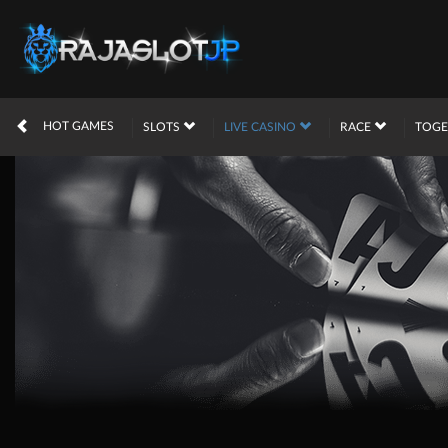
HOT GAMES
SLOTS
LIVE CASINO
RACE
TOG