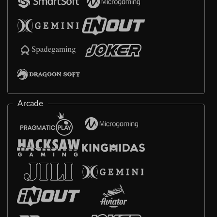
Arcade