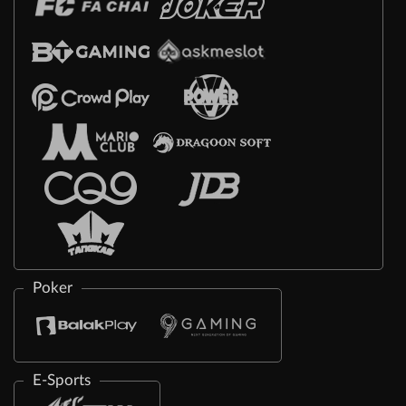
Poker
E-Sports