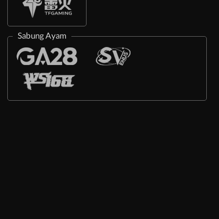
Sabung Ayam