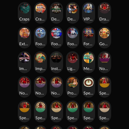
Craps
Crazy Coin Flip
Dead or Alive: Saloon
Deal or No Deal
VIP Always 6 Blackjack 1
Dragon_Tiger
Extra Chilli Epic Spin
Football Studio
Football Studio Dice
Football_Studio
Fortune_Wheel
Gonzo's Treasure Map
Immersive_Roulette
Imperial Quest
Instant_Roulette
Lightning_Baccarat
Mega Ball
No_Comm_Baccarat
No_Comm_Speed_Baccarat_A
No_Comm_Speed_Baccarat_B
No_Comm_Speed_Baccarat_C
Prosperity Tree Baccarat
Speed_Auto_Roulette
Speed_Baccarat_A
Speed_Baccarat_B
Speed_Baccarat_C
Speed_Baccarat_D
Speed_Baccarat_E
Speed_Baccarat_F
Speed_Baccarat_G