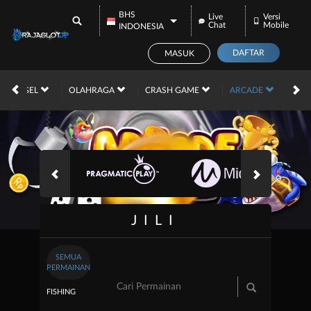
BHS
Live
Versi
Chat
Mobile
INDONESIA
DAFTAR
MASUK
TOGEL
OLAHRAGA
CRASH GAME
ARCADE
PO
JILI
SEMUA
PERMAINAN
FISHING