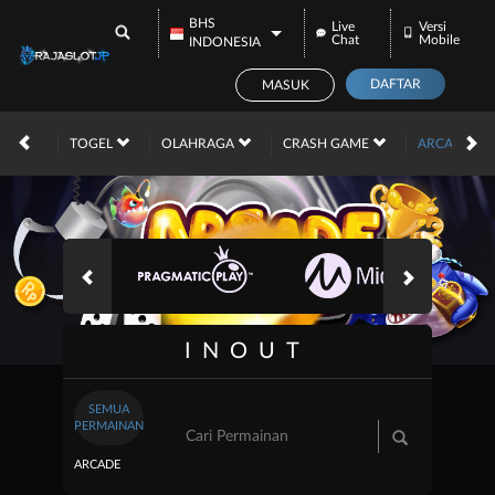
BHS
Live
Versi
Chat
Mobile
INDONESIA
DAFTAR
MASUK
ACE
TOGEL
OLAHRAGA
CRASH GAME
ARCADE
INOUT
SEMUA
PERMAINAN
ARCADE