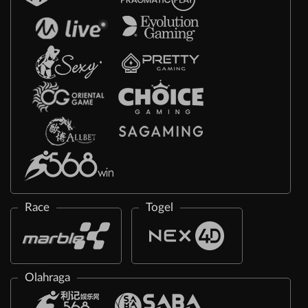
Race
Togel
Olahraga