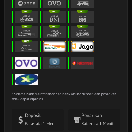
* Selama bank maintenance dan bank offline deposit dan penarikan
tidak dapat diproses
Deposit
Penarikan
Rata-rata 1 Menit
Rata-rata 1 Menit