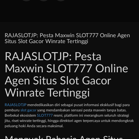
RAJASLOTJP: Pesta Maxwin SLOT777 Online Agen
Situs Slot Gacor Winrate Tertinggi
RAJASLOTJP: Pesta
Maxwin SLOT777 Online
Agen Situs Slot Gacor
Winrate Tertinggi
RAJASLOTJP
mendedikasikan diri sebagai pusat informasi eksklusif bagi para
pemburu
slot gacor
yang mendambakan sensasi pesta maxwin tanpa batas.
Berbekal ekosistem
SLOT777
resmi, platform ini merangkum seluruh strategi
jitu, riset winrate tertinggi, hingga direktori agen terpercaya untuk mendongkrak
peluang hoki Anda secara maksimal.