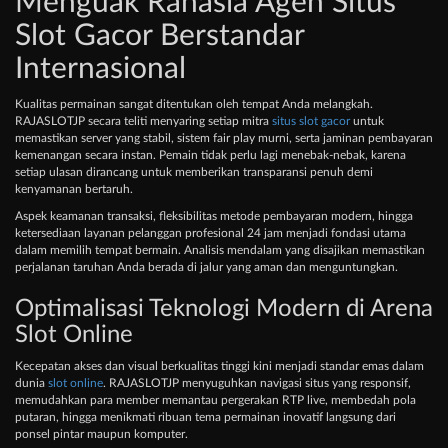
Menguak Rahasia Agen Situs
Slot Gacor Berstandar
Internasional
Kualitas permainan sangat ditentukan oleh tempat Anda melangkah.
RAJASLOTJP secara teliti menyaring setiap mitra
situs slot gacor
untuk
memastikan server yang stabil, sistem fair play murni, serta jaminan pembayaran
kemenangan secara instan. Pemain tidak perlu lagi menebak-nebak, karena
setiap ulasan dirancang untuk memberikan transparansi penuh demi
kenyamanan bertaruh.
Aspek keamanan transaksi, fleksibilitas metode pembayaran modern, hingga
ketersediaan layanan pelanggan profesional 24 jam menjadi fondasi utama
dalam memilih tempat bermain. Analisis mendalam yang disajikan memastikan
perjalanan taruhan Anda berada di jalur yang aman dan menguntungkan.
Optimalisasi Teknologi Modern di Arena
Slot Online
Kecepatan akses dan visual berkualitas tinggi kini menjadi standar emas dalam
dunia
slot online
. RAJASLOTJP menyuguhkan navigasi situs yang responsif,
memudahkan para member memantau pergerakan RTP live, membedah pola
putaran, hingga menikmati ribuan tema permainan inovatif langsung dari
ponsel pintar maupun komputer.