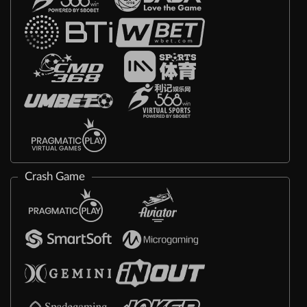
Crash Game