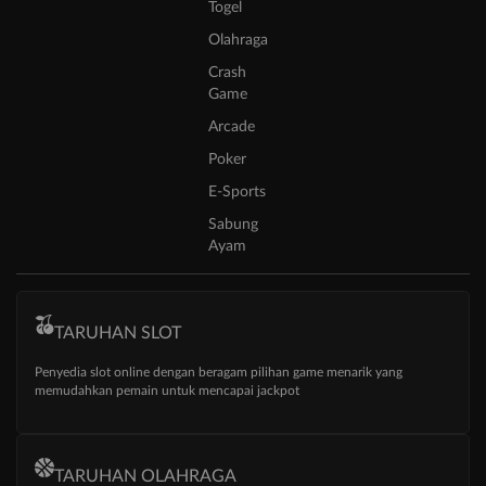
Togel
Olahraga
Crash
Game
Arcade
Poker
E-Sports
Sabung
Ayam
TARUHAN SLOT
Penyedia slot online dengan beragam pilihan game menarik yang
memudahkan pemain untuk mencapai jackpot
TARUHAN OLAHRAGA