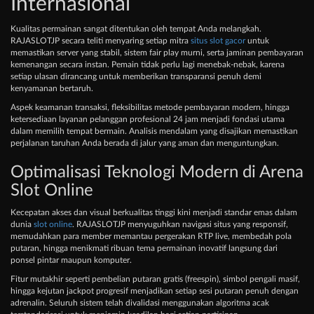
Internasional
Kualitas permainan sangat ditentukan oleh tempat Anda melangkah.
RAJASLOTJP secara teliti menyaring setiap mitra
situs slot gacor
untuk
memastikan server yang stabil, sistem fair play murni, serta jaminan pembayaran
kemenangan secara instan. Pemain tidak perlu lagi menebak-nebak, karena
setiap ulasan dirancang untuk memberikan transparansi penuh demi
kenyamanan bertaruh.
Aspek keamanan transaksi, fleksibilitas metode pembayaran modern, hingga
ketersediaan layanan pelanggan profesional 24 jam menjadi fondasi utama
dalam memilih tempat bermain. Analisis mendalam yang disajikan memastikan
perjalanan taruhan Anda berada di jalur yang aman dan menguntungkan.
Optimalisasi Teknologi Modern di Arena
Slot Online
Kecepatan akses dan visual berkualitas tinggi kini menjadi standar emas dalam
dunia
slot online
. RAJASLOTJP menyuguhkan navigasi situs yang responsif,
memudahkan para member memantau pergerakan RTP live, membedah pola
putaran, hingga menikmati ribuan tema permainan inovatif langsung dari
ponsel pintar maupun komputer.
Fitur mutakhir seperti pembelian putaran gratis (freespin), simbol pengali masif,
hingga kejutan jackpot progresif menjadikan setiap sesi putaran penuh dengan
adrenalin. Seluruh sistem telah divalidasi menggunakan algoritma acak