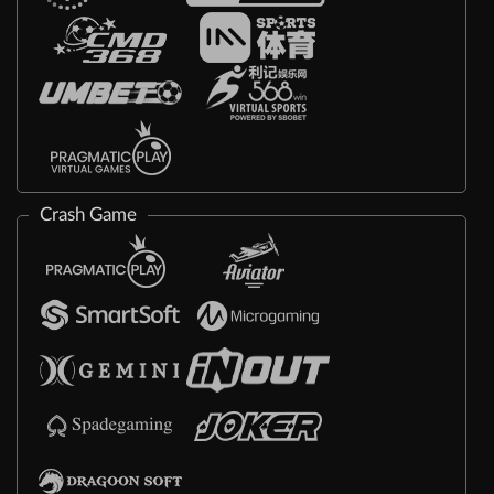
Crash Game