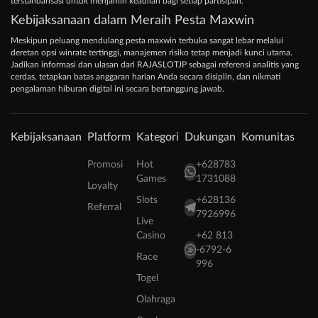
terstandarisasi untuk menjamin keadilan bagi setiap partisipan.
Kebijaksanaan dalam Meraih Pesta Maxwin
Meskipun peluang mendulang pesta maxwin terbuka sangat lebar melalui
deretan opsi winrate tertinggi, manajemen risiko tetap menjadi kunci utama.
Jadikan informasi dan ulasan dari RAJASLOTJP sebagai referensi analitis yang
cerdas, tetapkan batas anggaran harian Anda secara disiplin, dan nikmati
pengalaman hiburan digital ini secara bertanggung jawab.
Kebijaksanaan
Platform
Kategori
Dukungan
Komunitas
Promosi
Hot
+628783
Games
1731088
Loyalty
Slots
+628136
Referral
7926996
Live
Casino
+62 813
-6792-6
Race
996
Togel
Olahraga