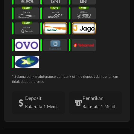
* Selama bank maintenance dan bank offline deposit dan penarikan
tidak dapat diproses
Deposit
Penarikan
Rata-rata 1 Menit
Rata-rata 1 Menit