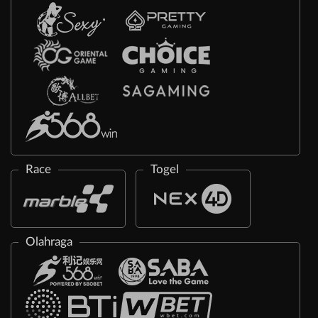
Race
Togel
Olahraga