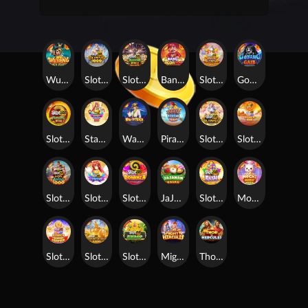
Wukong - Black Scatter
Slot88 Olympus 1000
Slot88 Mahjong Wins 3 Black Scatter
Bang Gacor 1000
Slot88 Gates of Olympus Super Scatter
Goyang Gaib
Slot88 Mahjong Wins 2
Starlight Princess 1000
Way of Ninja
Pirate Quest 1000
Slot88 Olympus
Slot88 Sweet Bonanza 1000
Slot88 Gates of Gatot Kaca 1000
Slot88 Princess
Slot88 Bonanza
JaJanan Pasar
Slot88 Rush
Mochi Mania 1000
Slot88 Sweet Bonanza Super Scatter
Slot88 Wisdom of Athena 1000
Slot88 Gems
Mighty Hercules
Thor vs Hercules