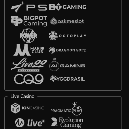
Live Casino