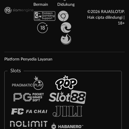
Bermain
Didukung
©2026 RAJASLOTJP.
Hak cipta dilindungi |
18+
Platform Penyedia Layanan
Slots