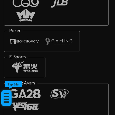
Poker
E-Sports
Sabung Ayam
Tap Me!