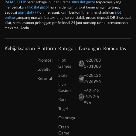
RAJASLOTJP
hadir sebagai pilihan utama
situs slot gacor
terpercaya yang
menyediakan
link slot gacor
hari ini dengan tingkat kemenangan tertinggi.
Sebagai
agen slot777
online resmi, kami berkomitmen menghadirkan
slot
online
gampang maxwin berteknologi server stabil, proses deposit QRIS secepat
kilat, serta layanan pelanggan profesional 24 jam nonstop untuk kenyamanan
maksimal Anda.
Kebijaksanaan
Platform
Kategori
Dukungan
Komunitas
Promosi
Hot
+628783
Games
1731088
Loyalty
Slots
+628136
Referral
7926996
Live
Casino
+62 813
-6792-6
Race
996
Togel
Olahraga
Crash
Game