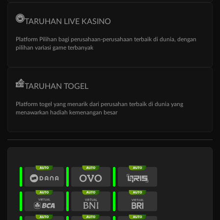
TARUHAN LIVE KASINO
Platform Pilihan bagi perusahaan-perusahaan terbaik di dunia, dengan
pilihan variasi game terbanyak
TARUHAN TOGEL
Platform togel yang menarik dari perusahan terbaik di dunia yang
menawarkan hadiah kemenangan besar