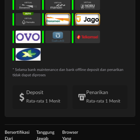
* Selama bank maintenance dan bank offline deposit dan penarikan
tidak dapat diproses
Deposit
Penarikan
Rata-rata 1 Menit
Rata-rata 1 Menit
Bersertifikasi
Tanggung
Browser
Dari
Jawab
Yang