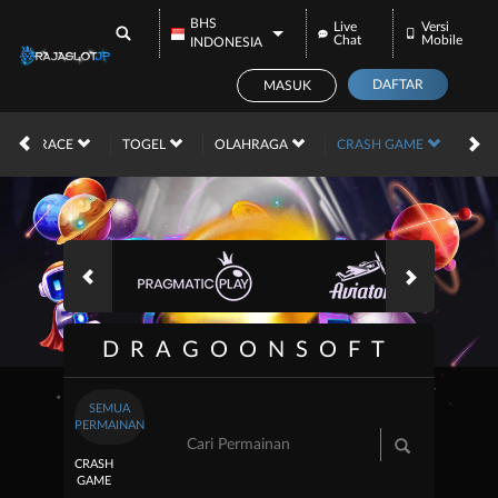
BHS
Live
Versi
Chat
Mobile
INDONESIA
DAFTAR
MASUK
RACE
TOGEL
OLAHRAGA
CRASH GAME
AR
DRAGOONSOFT
SEMUA
PERMAINAN
CRASH
GAME