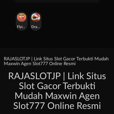
Flying Phoenix
Dragon or Crash
RAJASLOTJP | Link Situs Slot Gacor Terbukti Mudah
Maxwin Agen Slot777 Online Resmi
RAJASLOTJP | Link Situs
Slot Gacor Terbukti
Mudah Maxwin Agen
Slot777 Online Resmi