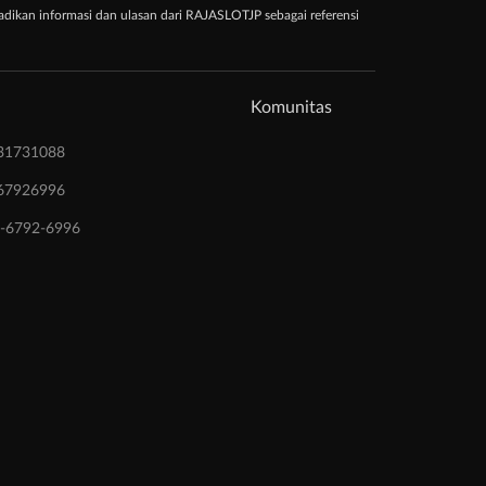
adikan informasi dan ulasan dari RAJASLOTJP sebagai referensi
Komunitas
31731088
67926996
-6792-6996