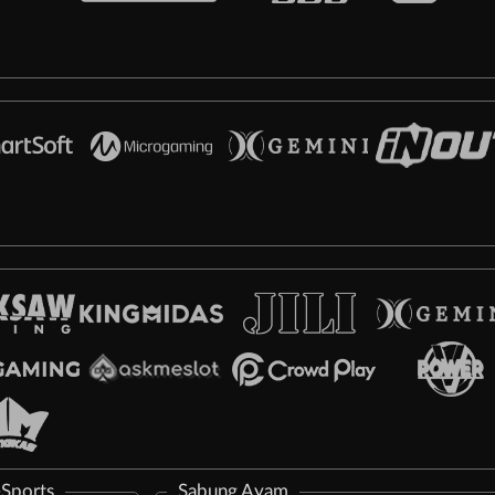
-Sports
Sabung Ayam