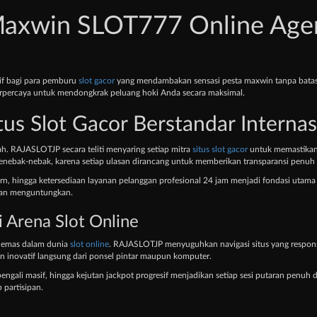
axwin SLOT777 Online Agen 
sif bagi para pemburu
slot gacor
yang mendambakan sensasi pesta maxwin tanpa batas
gen terpercaya untuk mendongkrak peluang hoki Anda secara maksimal.
s Slot Gacor Berstandar Internas
h. RAJASLOTJP secara teliti menyaring setiap mitra
situs slot gacor
untuk memastikan s
menebak-nebak, karena setiap ulasan dirancang untuk memberikan transparansi penu
rn, hingga ketersediaan layanan pelanggan profesional 24 jam menjadi fondasi utama
 dan menguntungkan.
i Arena Slot Online
ar emas dalam dunia
slot online
. RAJASLOTJP menyuguhkan navigasi situs yang respo
 inovatif langsung dari ponsel pintar maupun komputer.
l pengali masif, hingga kejutan jackpot progresif menjadikan setiap sesi putaran penuh
 partisipan.