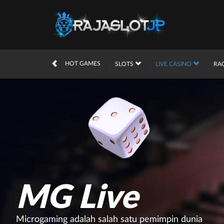
HOT GAMES
SLOTS
LIVE CASINO
RA
MG Live
Microgaming adalah salah satu pemimpin dunia