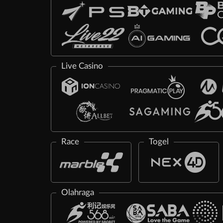
Live Casino
Race
Togel
Olahraga