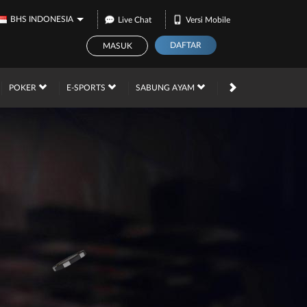
BHS INDONESIA
Live Chat
Versi Mobile
DAFTAR
MASUK
PROMOSI
POKER
E-SPORTS
SABUNG AYAM